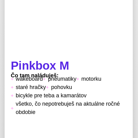
Pinkbox M
Čo tam naláduješ:
wakeboard
pneumatiky
motorku
staré hračky
pohovku
bicykle pre teba a kamarátov
všetko, čo nepotrebuješ na aktuálne ročné
obdobie