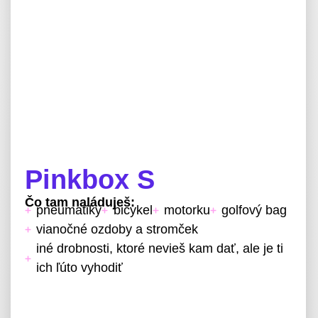
Pinkbox S
Čo tam naláduješ:
pneumatiky
bicykel
motorku
golfový bag
vianočné ozdoby a stromček
iné drobnosti, ktoré nevieš kam dať, ale je ti
ich ľúto vyhodiť