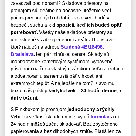
zavadzali pod nohami? Skladové priestory na
prenájom sú ideálne na dočasné uloženie vecí
počas prechodných období. Tvoje veci budú v
bezpečí, suchu a
k dispozícii, keď ich budeš opäť
potrebovať
. Všetky naše skladové priestory sú
umiestnené v zabezpečenom areáli v Bratislave,
ktorý nájdeš na adrese
Studená 4B/18496,
Bratislava
, len pár minút od centra. Sklady sú
monitorované kamerovým systémom, vybavené
prístupom na čip a vlastným zámkom. Vďaka izolácii
a odvetrávaniu sa nemusíš báť vlhkosti ani
extrémnych teplôt. A najlepšie na tom? K svojmu
boxu máš prístup
kedykoľvek – 24 hodín denne, 7
dní v týždni.
S Pinkboxom je prenájom
jednoduchý a rýchly
.
Vyber si veľkosť skladu online, vyplň
formulár
a do
24 hodín môžeš začať skladovať. Bez zbytočného
papierovania a bez dlhodobých zmlúv. Platíš len za