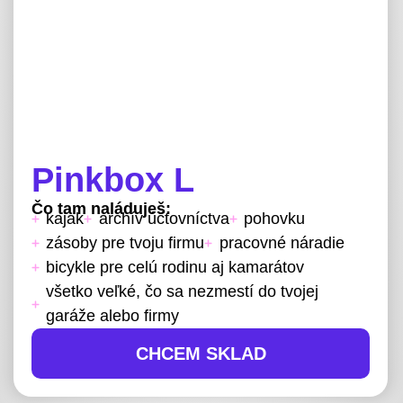
Pinkbox L
Čo tam naláduješ:
kajak
archív účtovníctva
pohovku
zásoby pre tvoju firmu
pracovné náradie
bicykle pre celú rodinu aj kamarátov
všetko veľké, čo sa nezmestí do tvojej
garáže alebo firmy
CHCEM SKLAD