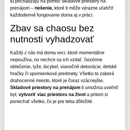
tu prichádzajú na pomoc skladové priestory na
prenájom –
riešenie,
ktoré ti môže výrazne uľahčiť
každodenné fungovanie doma aj v práci.
Zbav sa chaosu bez
nutnosti vyhadzovať
Každý z nás má doma veci, ktoré momentálne
nepoužíva, no nechce sa ich vzdať. Sezónne
oblečenie, lyže, bicykel, vianočné dekorácie, detské
hračky či spomienkové predmety. Všetko to zaberá
drahocenné miesto, ktoré je čoraz vzácnejšie.
Skladové priestory na prenájom
ti umožnia uvoľniť
byt,
vytvoriť viac priestoru na život
a pritom si
ponechať všetko, čo je pre teba dôležité.