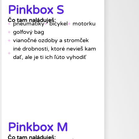
Pinkbox S
Čo tam naláduješ:
pneumatiky
bicykel
motorku
golfový bag
vianočné ozdoby a stromček
iné drobnosti, ktoré nevieš kam
dať, ale je ti ich ľúto vyhodiť
Pinkbox M
Čo tam naláduješ: