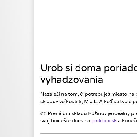
Urob si doma poriad
vyhadzovania
Nezáleží na tom, či potrebuješ miesto na p
skladov veľkostí S, M a L. A keď sa tvoje 
👉 Prenájom skladu Ružinov je ideálny pre
svoj box ešte dnes na
pinkbox.sk
a konečn