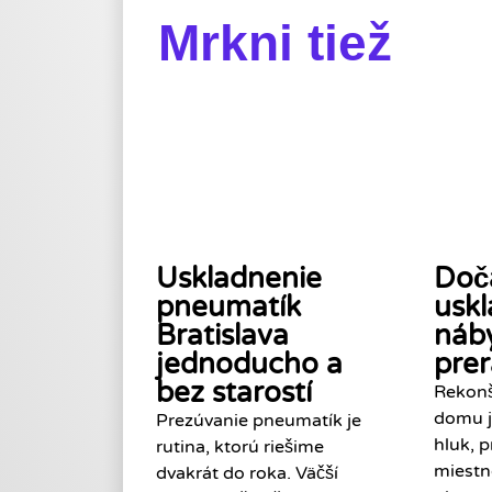
Mrkni tiež
Uskladnenie
Doč
pneumatík
usk
Bratislava
náb
jednoducho a
pre
bez starostí
Rekonš
domu j
Prezúvanie pneumatík je
hluk, p
rutina, ktorú riešime
miestn
dvakrát do roka. Väčší