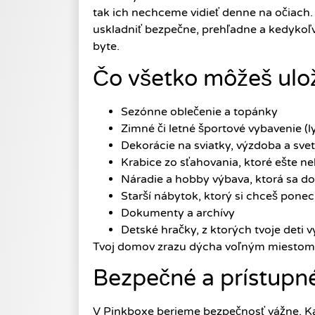
tak ich nechceme vidieť denne na očiach.
uskladniť bezpečne, prehľadne a kedykoľv
byte.
Čo všetko môžeš ulož
Sezónne oblečenie a topánky
Zimné či letné športové vybavenie (l
Dekorácie na sviatky, výzdoba a svet
Krabice zo sťahovania, ktoré ešte ne
Náradie a hobby výbava, ktorá sa d
Starší nábytok, ktorý si chceš pone
Dokumenty a archívy
Detské hračky, z ktorých tvoje deti vy
Tvoj domov zrazu dýcha voľným miestom
Bezpečné a prístupné
V Pinkboxe berieme bezpečnosť vážne. Ka