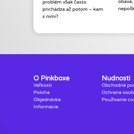
obava,
problém však často
nepošk
prichádza až potom – kam
s nimi?
O Pinkboxe
Nudnosti
Veľkosti
Obchodné po
Poloha
Ochrana osob
Objednávka
Používanie co
Informácie