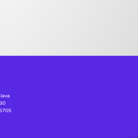
slava
30
36705