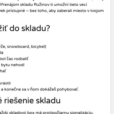
 Prenájom skladu Ružinov ti umožní tieto veci
ek prístupné – bez toho, aby zaberali miesto v tvojom
iť do skladu?
yže, snowboard, bicykel)
lá
bol čas rozbaliť
o bytu nehodí
chať
rástli
 a konečne sa v ňom dokážeš pohybovať.
 riešenie skladu
ždý skladový box má protipožiarnu signalizáciu,