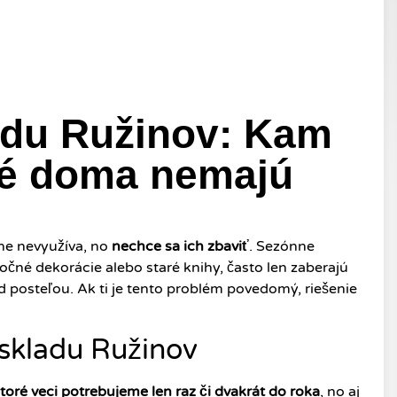
adu Ružinov: Kam
ré doma nemajú
ne nevyužíva, no
nechce sa ich zbaviť
. Sezónne
nočné dekorácie alebo staré knihy, často len zaberajú
od posteľou. Ak ti je tento problém povedomý, riešenie
skladu Ružinov
toré veci potrebujeme len raz či dvakrát do roka
, no aj