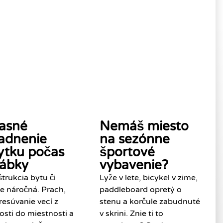
asné
Nemáš miesto
ladnenie
na sezónne
ytku počas
športové
rábky
vybavenie?
trukcia bytu či
Lyže v lete, bicykel v zime,
e náročná. Prach,
paddleboard opretý o
resúvanie vecí z
stenu a korčule zabudnuté
osti do miestnosti a
v skrini. Znie ti to