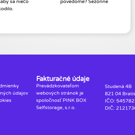
 aby sa niečo
povedome? Sezónne
odilo.
Fakturačné údaje
dmienky
Prevádzkovateľom
Studená 4B
ných údajov
webových stránok je
821 04 Brati
okies
spoločnosť PINK BOX
IČO: 545782
Selfstorage, s.r.o.
DIČ: 21217