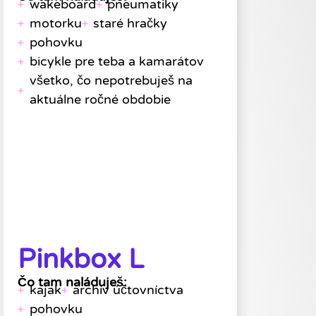
wakeboard
pneumatiky
motorku
staré hračky
pohovku
bicykle pre teba a kamarátov
všetko, čo nepotrebuješ na
aktuálne ročné obdobie
Pinkbox L
Čo tam naláduješ:
kajak
archív účtovníctva
pohovku