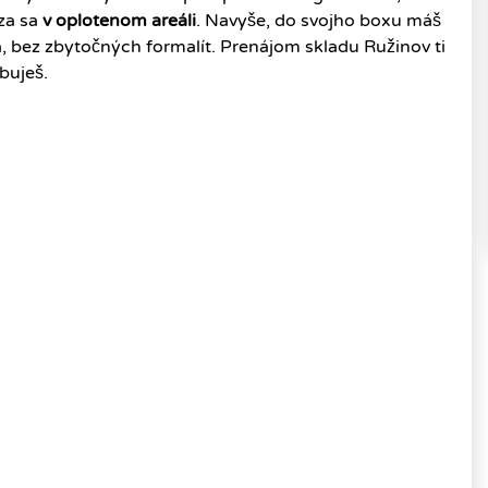
za sa
v oplotenom areáli
. Navyše, do svojho boxu máš
a, bez zbytočných formalít. Prenájom skladu Ružinov ti
buješ.